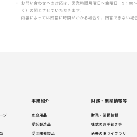
お問い合わせへの対応は、営業時間月曜日～金曜日 9：00～
く）の間とさせていただきます。
内容によっては回答に時間がかかる場合や、回答できない場
事業紹介
財務・業績情報等
ージ
家庭用品
財務・業績情報
受託製造品
株式のお手続き等
革
受注開発製品
過去のIRライブラリ