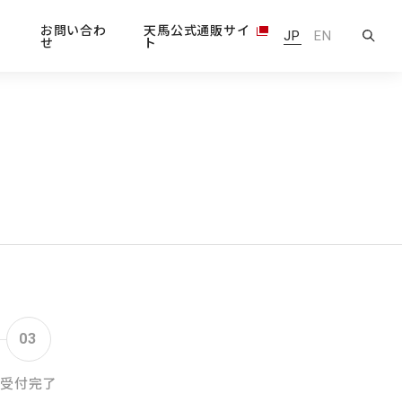
情
お問い合わ
天馬公式通販サイ
JP
EN
せ
ト
03
受付完了