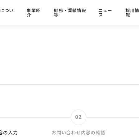
につい
事業紹
財務・業績情報
ニュー
採用
介
等
ス
報
02
容の入力
お問い合わせ内容の確認